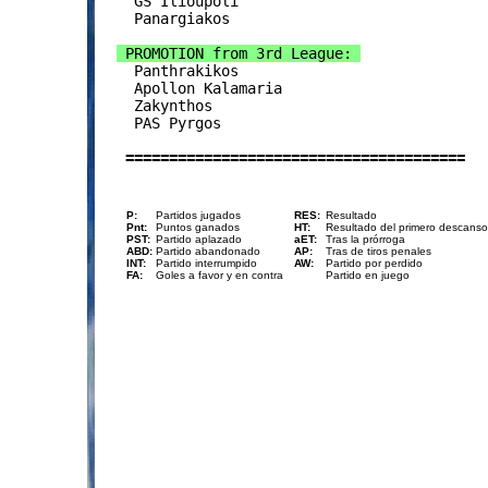
  GS Ilioupoli

  Panargiakos

 PROMOTION from 3rd League: 

  Panthrakikos

  Apollon Kalamaria

  Zakynthos

  PAS Pyrgos

 =======================================
P:
Partidos jugados
RES:
Resultado
Pnt:
Puntos ganados
HT:
Resultado del primero descanso
PST:
Partido aplazado
aET:
Tras la prórroga
ABD:
Partido abandonado
AP:
Tras de tiros penales
INT:
Partido interrumpido
AW:
Partido por perdido
FA:
Goles a favor y en contra
Partido en juego