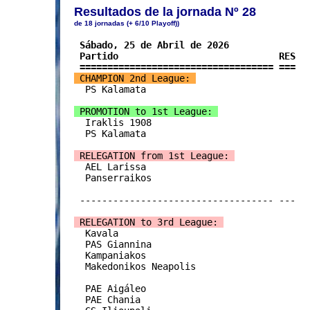
Resultados de la jornada Nº 28
de 18 jornadas (+ 6/10 Playoff))
 Sábado, 25 de Abril de 2026

 Partido                             RES

 =================================== ===
 CHAMPION 2nd League: 

  PS Kalamata

 PROMOTION to 1st League: 

  Iraklis 1908

  PS Kalamata

 RELEGATION from 1st League: 

  AEL Larissa

  Panserraikos

 ----------------------------------- ---

 RELEGATION to 3rd League: 

  Kavala

  PAS Giannina

  Kampaniakos

  Makedonikos Neapolis

  PAE Aigáleo

  PAE Chania
