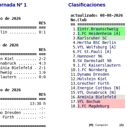
ornada Nº 1
Clasificaciones
 actualizado: 08-08-2026

o de 2026

 No.Club                  
                 RES

 == =====================
================= ===

  1.
Eintr.Braunschweig   
rlin ............ 0:1

  2.
1.FC Heidenheim [A]  
  3.
Karlsruher SC        
  4.
Hertha BSC Berlin    
 de 2026

  5.
VfL Wolfsburg [A]    
                 RES

  6.
FC St.Pauli [A]      
================= ===
  7.
Hannover 96          
in Kiel ......... 2:2

  8.
SV Darmstadt 98      
nabruck ........ 4:3

  9.
1.FC Kaiserslautern  
inia Bielefeld . 2:1

 10.
1.FC Nürnberg        
hweig .......... 1:6

 11.
Dynamo Dresden       
lautern ........ 0:0

 12.
Holstein Kiel        
 13.
Greuther Fürth       
 14.
Energie Cottbus [N]  
o de 2026

 15.
VfL Osnabrück [N]    
                 RES

 16.
Arminia Bielefeld    
================= ===
 17.
VfL Bochum           
              13:30 h

 18.
1.FC Magdeburg       
................ -:-

o Dresden ...... -:-

 Fürth ......... -:-

[M]:
Campeón
[A]:
=====================