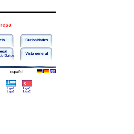
presa
cio
Curiosidades
egal
Vista general
 de Datos
español
Liga1
Liga1
Liga2
Liga2
Liga3
Liga3
fem.
fem.
__
_________
_________