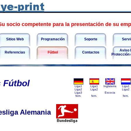
u socio competente para la presentación de su em
Sitios Web
Programación
Soporte
Servi
Aviso l
Referencias
Fútbol
Contactos
Protección
 Fútbol
Liga1
Liga1
Inglaterra
Liga1
Liga2
Liga2
Liga2
Liga2
Liga3
Liga3
Escocia
Liga3
fem.
fem.
Liga2
fem.
_________
_________
_________
_______
sliga Alemania