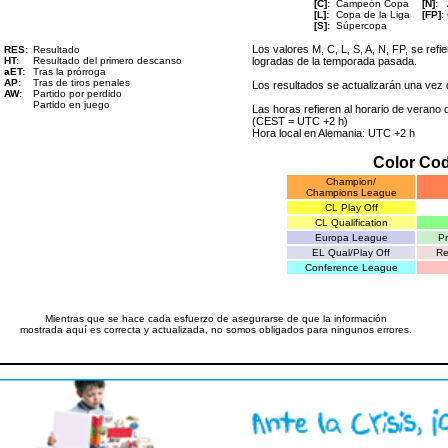
[C]:
Campeón Copa
[N]:
[L]:
Copa de la Liga
[FP]:
[S]:
Súpercopa
Los valores M, C, L, S, A, N, FP, se refi
RES:
Resultado
HT:
Resultado del primero descanso
logradas de la temporada pasada.
aET:
Tras la prórroga
AP:
Tras de tiros penales
Los resultados se actualizarán una vez 
AW:
Partido por perdido
Partido en juego
Las horas refieren al horario de verano
(CEST = UTC +2 h)
Hora local en Alemania: UTC +2 h
Color Co
Champion/
Champions League
CL Play Off
CL Qualification
Europa League
Pr
EL Qual/Play Off
Re
Conference League
Mientras que se hace cada esfuerzo de asegurarse de que la información
mostrada aquí es correcta y actualizada, no somos obligados para ningunos errores.