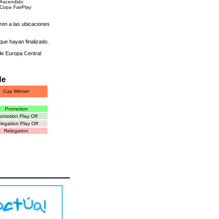
Ascendido
Copa FairPlay
eren a las ubicaciones
que hayan finalizado.
 de Europa Central
de
Cup Winner
Promotion
omotion Play Off
legation Play Off
Relegation