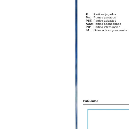
P:
Partidos jugados
Pnt:
Puntos ganados
PST:
Partido aplazado
ABD:
Partido abandonado
INT:
Partido interrumpido
FA:
Goles a favor y en contra
Publicidad