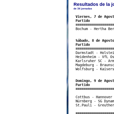
Resultados de la j
de 34 jornadas
 Viernes, 7 de Agost
 Partido            
 ==================

 Bochum - Hertha Be
 Sábado, 8 de Agosto
 Partido            
 ==================

 Darmstadt - Holste
 Heidenheim - VfL Os
 Karlsruher SC - Arm
 Magdeburg - Braunsc
 Wolfsburg - Kaisers
 Domingo, 9 de Agost
 Partido            
 ==================

                   
 Cottbus - Hannover 
 Nürnberg - SG Dynam
 St.Pauli - Greuther
 ==================