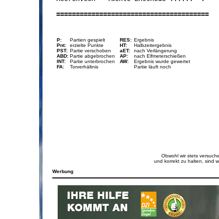
 =======================================
P:
Partien gespielt
RES:
Ergebnis
Pnt:
erzielte Punkte
HT:
Halbzeitergebnis
PST:
Partie verschoben
aET:
nach Verlängerung
ABD:
Partie abgebrochen
AP:
nach Elfmeterschießen
INT:
Partie unterbrochen
AW:
Ergebnis wurde gewertet
FA:
Torverhältnis
Partie läuft noch
Obwohl wir stets versuch
und korrekt zu halten, sind wir
Werbung