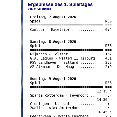
Ergebnisse des 1. Spieltages
von 34 Spieltagen
 Freitag, 7.August 2026

 Spiel                               RES

 =================================== ===

 Cambuur - Excelsior ............... 0:4

 Samstag, 8.August 2026

 Spiel                               RES

 =================================== ===

 Nijmegen - Telstar ................ 1:2

 G.A. Eagles - Willem II Tilburg ... 4:1

 PSV Eindhoven - Sittard ........... 2:2

 AZ Alkmaar - Den Haag ............. 2:0

 Sonntag, 9.August 2026

 Spiel                               RES

 =================================== ===

                                 12:15 h

 Sparta Rotterdam - Feyenoord ...... -:-

                                 14:30 h

 Groningen - Utrecht ............... -:-

 Zwolle - Ajax Amsterdam ........... -:-

                                 16:45 h

 Heerenveen - Twente Enschede ...... -:-
