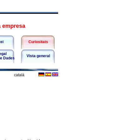
ua empresa
ei
Curiositats
egal
Vista general
de Dades
català