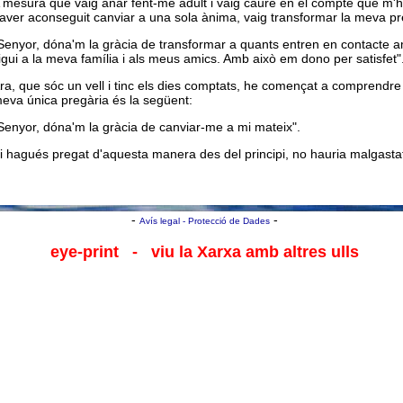
 mesura que vaig anar fent-me adult i vaig caure en el compte que m'h
aver aconseguit canviar a una sola ànima, vaig transformar la meva pre
Senyor, dóna'm la gràcia de transformar a quants entren en contacte
igui a la meva família i als meus amics. Amb això em dono per satisfet"
ra, que sóc un vell i tinc els dies comptats, he començat a comprendre 
eva única pregària és la següent:
Senyor, dóna'm la gràcia de canviar-me a mi mateix".
i hagués pregat d'aquesta manera des del principi, no hauria malgasta
-
-
Avís legal - Protecció de Dades
eye-print
- viu la Xarxa amb altres ulls