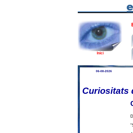
E
Inici
06-08-2026
Curiositats 
D
"