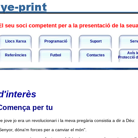
l seu soci competent per a la presentació de la se
Llocs Xarxa
Programació
Suport
Serv
Avís l
Referències
Futbol
Contactes
Protecció 
d'interès
Comença per tu
e jove jo era un revolucionari i la meva pregària consistia a dir a Déu:
Senyor, dóna'm forces per a canviar el món".