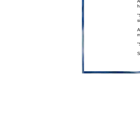
A
h
"
s
A
m
"
S