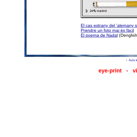
El cas estrany del 'alemany s
Prendre un foto mai és fàcil
El poema de Nadal
(Denglish
-
Avís 
eye-print
- viu