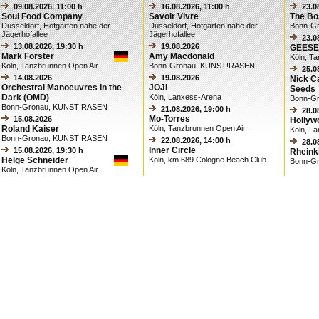
09.08.2026, 11:00 h
16.08.2026, 11:00 h
23.0
Soul Food Company
Savoir Vivre
The B
Düsseldorf, Hofgarten nahe der
Düsseldorf, Hofgarten nahe der
Bonn-G
Jägerhofallee
Jägerhofallee
23.0
13.08.2026, 19:30 h
19.08.2026
GEESE
Mark Forster
Amy Macdonald
Köln, T
Köln, Tanzbrunnen Open Air
Bonn-Gronau, KUNST!RASEN
25.0
14.08.2026
19.08.2026
Nick C
Orchestral Manoeuvres in the
JOJI
Seeds
Dark (OMD)
Köln, Lanxess-Arena
Bonn-G
Bonn-Gronau, KUNST!RASEN
21.08.2026, 19:00 h
28.0
Mo-Torres
15.08.2026
Hollyw
Roland Kaiser
Köln, Tanzbrunnen Open Air
Köln, L
Bonn-Gronau, KUNST!RASEN
22.08.2026, 14:00 h
28.0
Inner Circle
15.08.2026, 19:30 h
Rheink
Helge Schneider
Köln, km 689 Cologne Beach Club
Bonn-G
Köln, Tanzbrunnen Open Air