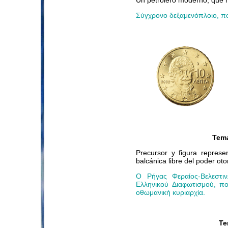
Σύγχρονο δεξαμενόπλοιο, πο
Tem
Precursor y figura represe
balcánica libre del poder ot
Ο Ρήγας Φεραίος-Βελεστι
Ελληνικού Διαφωτισμού, π
οθωμανική κυριαρχία.
Te