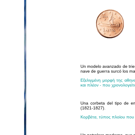
Un modelo avanzado de trier
nave de guerra surcó los m
Εξελιγμένη μορφή της αθηνα
και πλέον - που χρονολογείτ
Una corbeta del tipo de e
(1821-1827).
Κορβέτα, τύπος πλοίου που
Un petrolero moderno, que re