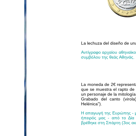
La lechuza del diseño de un
Αντίγραφο αρχαίου αθηναϊκ
συμβόλου της θεάς Αθηνάς.
La moneda de 2€ representa 
que se muestra el rapto de
un personaje de la mitología
Grabado del canto (viro
Helénica").
Η απαγωγή της Ευρώπης - μ
ήπειρός μας - από το Δία
βρέθηκε στη Σπάρτη (3ος αιώ