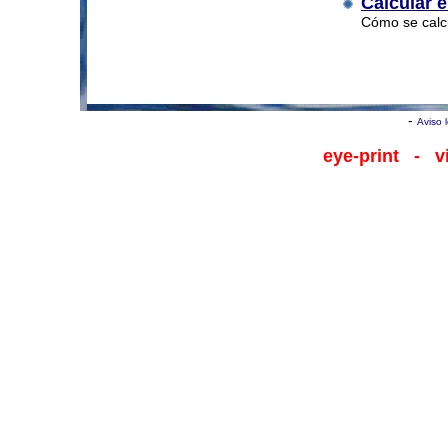
Calcular e
Cómo se calcu
-
Aviso 
eye-print
- viv