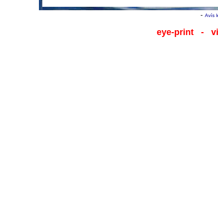
-
Avís 
eye-print
- viu