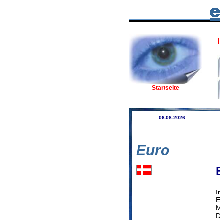
I
Startseite
06-08-2026
Euro
I
E
M
D