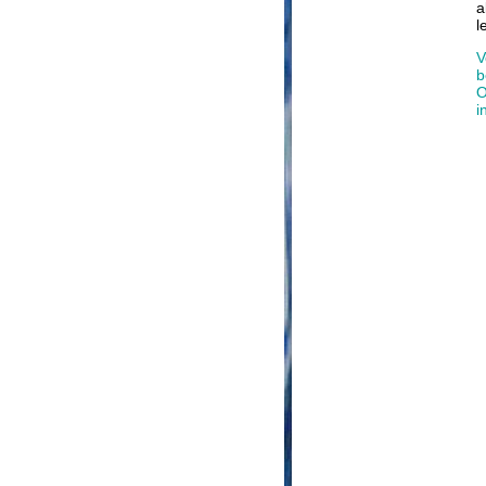
a
l
V
b
O
i