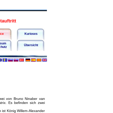
auftritt
ice
Kurioses
ssum
Übersicht
chutz
zwei von Bruno Ninaber van
rix. Es befinden sich zwei
 ist König Willem-Alexander