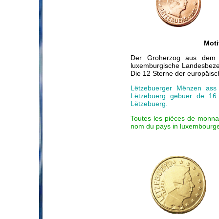
Moti
Der Groherzog aus dem 
luxemburgische Landesbeze
Die 12 Sterne der europäis
Lëtzebuerger Mënzen ass d
Lëtzebuerg gebuer de 16.
Lëtzebuerg.
Toutes les pièces de monnai
nom du pays in luxembourge