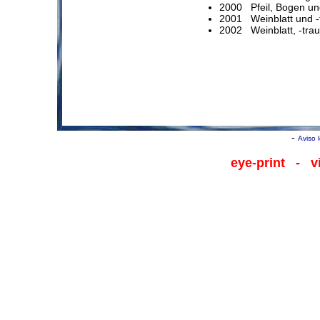
2000 Pfeil, Bogen un
2001 Weinblatt und -
2002 Weinblatt, -tra
-
Aviso 
eye-print
- viv