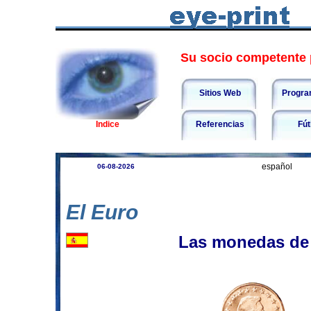
Su socio competente p
Sitios Web
Progra
Indice
Referencias
Fút
español
06-08-2026
El Euro
Las monedas de