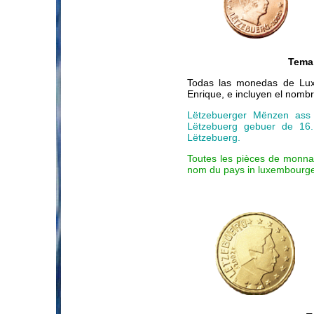
Tema 
Todas las monedas de Lux
Enrique, e incluyen el nomb
Lëtzebuerger Mënzen ass d
Lëtzebuerg gebuer de 16.
Lëtzebuerg.
Toutes les pièces de monnai
nom du pays in luxembourge