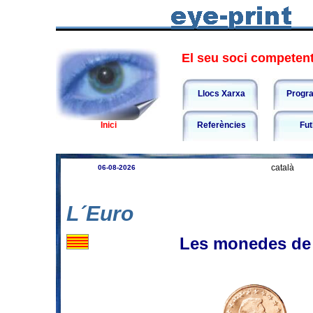
El seu soci competent 
Llocs Xarxa
Progr
Inici
Referències
Fut
català
06-08-2026
L´Euro
Les monedes de