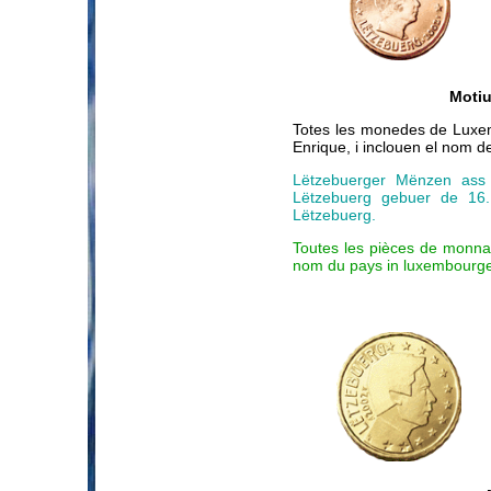
Motiu
Totes les monedes de Luxem
Enrique, i inclouen el nom d
Lëtzebuerger Mënzen ass d
Lëtzebuerg gebuer de 16.
Lëtzebuerg.
Toutes les pièces de monnai
nom du pays in luxembourge