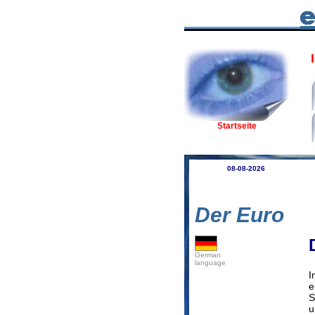
I
Startseite
08-08-2026
Der Euro
German
language
I
e
S
u