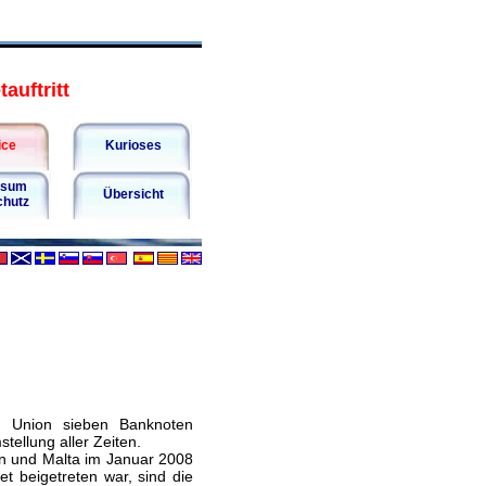
auftritt
ice
Kurioses
ssum
Übersicht
chutz
n Union sieben Banknoten
tellung aller Zeiten.
n und Malta im Januar 2008
t beigetreten war, sind die