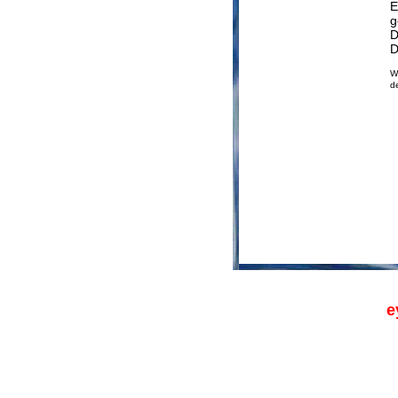
E
g
D
D
W
d
e